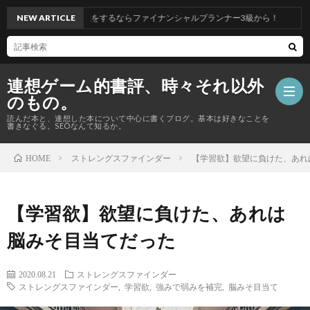
【資格】お金の勉強をするならファイナンシャルプランナー3級から！
NEW ARTICLE
連想ゲーム的書評、時々それ以外
のもの。
読んだ本と、連想した本について中心に書くブログ。基本は好きなことを
書きなぐる。SEOなんて知るか。
ストレングスファインダー
【学習欲】欲望に負けた、あれ
HOME
【資
格
Priva
【学習欲】欲望に負けた、あれは
脳みそ目当てだった
の
Polic
総
2020.08.21
ストレングスファインダー
話】
合
ストレングスファインダー
,
学習欲
,
強みで弱みを補完
,
脳みそ目当て