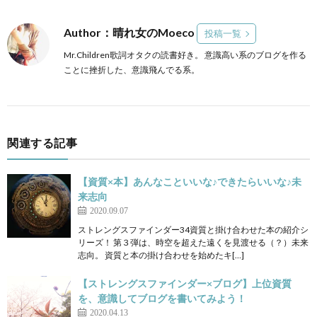
Author：晴れ女のMoeco
投稿一覧
Mr.Children歌詞オタクの読書好き。 意識高い系のブログを作る
ことに挫折した、意識飛んでる系。
関連する記事
【資質×本】あんなこといいな♪できたらいいな♪未
来志向
2020.09.07
ストレングスファインダー34資質と掛け合わせた本の紹介シ
リーズ！ 第３弾は、時空を超えた遠くを見渡せる（？）未来
志向。 資質と本の掛け合わせを始めたキ[…]
【ストレングスファインダー×ブログ】上位資質
を、意識してブログを書いてみよう！
2020.04.13