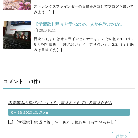
ストレングスファインダーの資質を意識してブログを書いて
みよう！[…]
【学習欲】黙々と学ぶのか、人から学ぶのか。
2020.10.11
目次 1. たまにはオンラインセミナーを。 2. その他 2.1. （１）
切り捨て御免！「馴れ合い」と「寄り添い」。 2.2. （２）脳
みそ目当て た[…]
コメント
（1件）
図書館本の選び方について │ 書きあぐねている書きたがり
8月 28, 2020 10:17 pm
[…] 【学習欲】欲望に負けた、あれは脳みそ目当てだった […]
返信