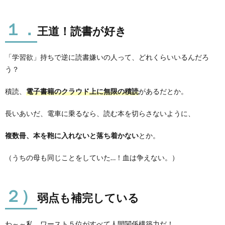
１．
王道！読書が好き
「学習欲」持ちで逆に読書嫌いの人って、どれくらいいるんだろ
う？
積読、
電子書籍のクラウド上に無限の積読
があるだとか。
長いあいだ、電車に乗るなら、読む本を切らさないように、
複数冊、本を鞄に入れないと落ち着かない
とか。
（うちの母も同じことをしていた…！血は争えない。）
２）
弱点も補完している
わ～～私、ワースト５位がすべて人間関係構築力だ！