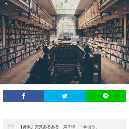
チ
案
ャ
内
レ
（未
ン
完）
ジ
し
た
資
【募集】資質あるある 第３弾 「学習欲」
格