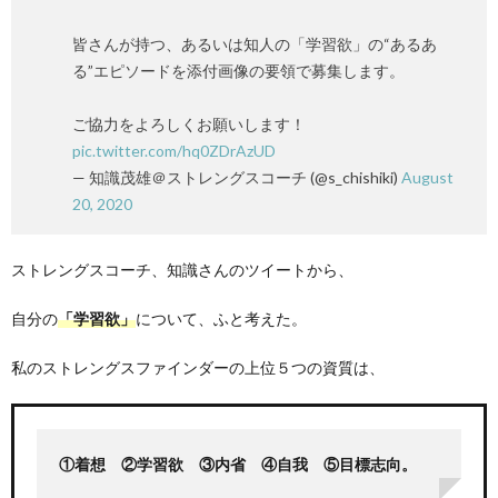
皆さんが持つ、あるいは知人の「学習欲」の“あるあ
た
る”エピソードを添付画像の要領で募集します。
ち
ご協力をよろしくお願いします！
pic.twitter.com/hq0ZDrAzUD
【ま
— 知識茂雄＠ストレングスコーチ (@s_chishiki)
August
20, 2020
と
ストレングスコーチ、知識さんのツイートから、
め】
自分の
「学習欲」
について、ふと考えた。
私のストレングスファインダーの上位５つの資質は、
①着想 ②学習欲 ③内省 ④自我 ⑤目標志向。