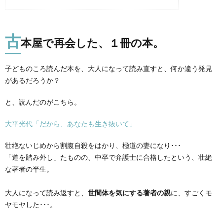
古
本屋で再会した、１冊の本。
子どものころ読んだ本を、大人になって読み直すと、何か違う発見
があるだろうか？
と、読んだのがこちら。
大平光代「だから、あなたも生き抜いて」
壮絶ないじめから割腹自殺をはかり、極道の妻になり･･･
「道を踏み外し」たものの、中卒で弁護士に合格したという、壮絶
な著者の半
生。
大人になって読み返すと、
世間体を気にする著者の親
に、すごくモ
ヤ
モヤした･･･。