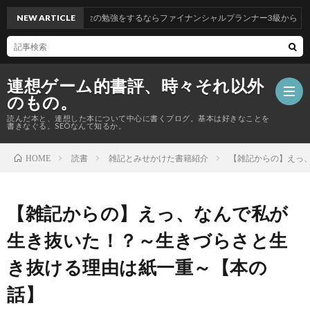
NEW ARTICLE
【資格】お金の勉強をするならファイナンシャルプランナー3級から！
連想ゲーム的書評、時々それ以外
のもの。
読んだ本と、連想した本について中心に書くブログ。基本は好きなことを
書きなぐる。SEOなんて知るか。
読書
雑記とみせかけた書籍紹介
【雑記からの】えっ
HOME
【資
格
Priva
【雑記からの】えっ、なんで私が
生き抜いた！？～生きづらさと生
の
Polic
総
き抜ける理由は紙一重～【本の
話】
合
話】