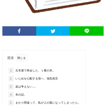
た
ち
【ま
と
目次
め】
1.
古本屋で再会した、１冊の本。
2.
いじめを心配する母へ、強気発言
3.
血は争えない…。
4.
本の話。
5.
まかり間違って、私が人の親になってしまったら。