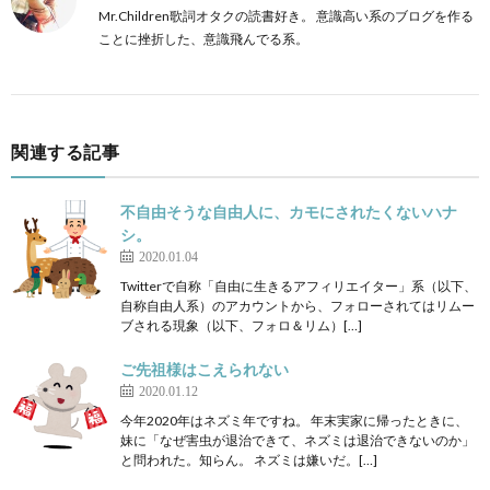
Mr.Children歌詞オタクの読書好き。 意識高い系のブログを作る
ことに挫折した、意識飛んでる系。
関連する記事
不自由そうな自由人に、カモにされたくないハナ
シ。
2020.01.04
Twitterで自称「自由に生きるアフィリエイター」系（以下、
自称自由人系）のアカウントから、フォローされてはリムー
ブされる現象（以下、フォロ＆リム）[…]
ご先祖様はこえられない
2020.01.12
今年2020年はネズミ年ですね。 年末実家に帰ったときに、
妹に「なぜ害虫が退治できて、ネズミは退治できないのか」
と問われた。知らん。 ネズミは嫌いだ。[…]