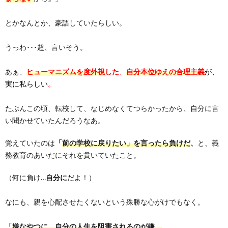
とかなんとか、豪語していたらしい。
うっわ･･･超、言いそう。
あぁ、
ヒューマニズムを度外視
した
、
自分本位ゆえの合理主義
が、
実に私らしい
。
たぶんこの頃、転校して、なじめなくてつらかったから、自分に言
い聞かせていた
んだろうなあ。
覚えていたのは
「
前の学校に戻りたい」を言ったら負けだ
、
と、義
務教育のあいだにそれを貫いていたこと。
（何に負け…
自分に
だよ！）
なにも、親を心配させたくないという殊勝な心がけでもなく。
「
嫌なやつに、自分の人生を阻害されるのが嫌。