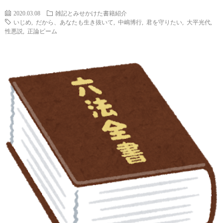
チ
案
2020.03.08
雑記とみせかけた書籍紹介
いじめ
,
だから、あなたも生き抜いて
,
中嶋博行
,
君を守りたい
,
大平光代
,
ャ
性悪説
,
正論ビーム
内
レ
（未
ン
完）
ジ
し
た
資
格