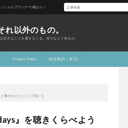
ランナー3級から！
それ以外のもの。
は好きなことを書きなぐる。SEOなんて知るか。
】
Privacy Policy
総合案内（未完）
う【エロさと爽やかさという二刀流！】
hfuldays』を聴きくらべよう