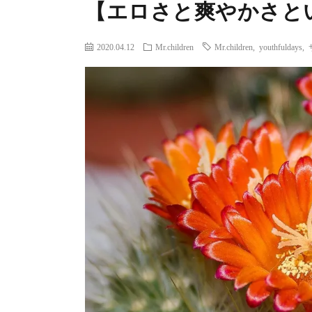
【エロさと爽やかさと
2020.04.12
Mr.children
Mr.children
,
youthfuldays
,