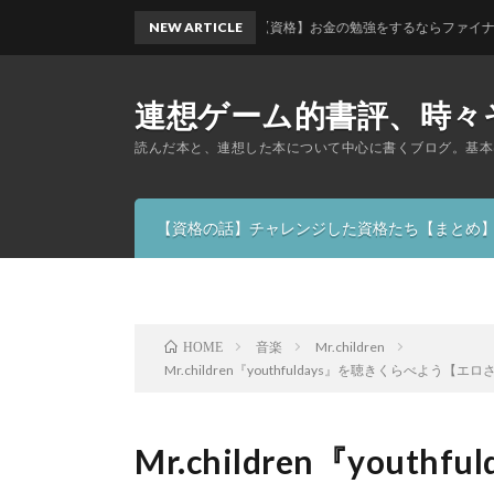
NEW ARTICLE
【資格】お金の勉強をするならファイナンシャルプ
連想ゲーム的書評、時々
読んだ本と、連想した本について中心に書くブログ。基本
【資格の話】チャレンジした資格たち【まとめ
音楽
Mr.children
HOME
Mr.children『youthfuldays』を聴きくらべよ
Mr.children『yout