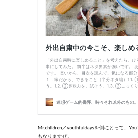
Mr.children／youthfuldaysを例に
もなりますぜ。