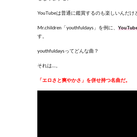
YouTubeは普通に鑑賞するのも楽しいんだけ
Mr.children「youthfuldays」を例に、
YouT
す。
youthfuldaysってどんな曲？
それは…。
「エロさと爽やかさ」を併せ持つ名曲だ。