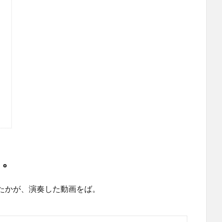
。
う
う。
たかが、演奏した動画をば。