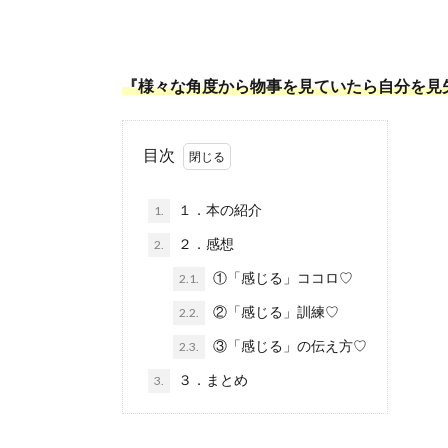
『様々な角度から物事を見ていたら自分を見
目次
１．本の紹介
1.
２．感想
2.
①「感じる」ココロ♡
2.1.
②「感じる」訓練♡
2.2.
③「感じる」の伝え方♡
2.3.
３．まとめ
3.