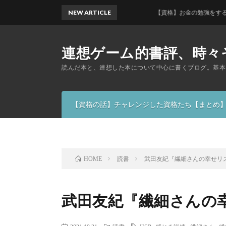
NEW ARTICLE
【資格】お金の勉強をするならファ
連想ゲーム的書評、時々
読んだ本と、連想した本について中心に書くブログ。基本
【資格の話】チャレンジした資格たち【まとめ
読書
武田友紀『繊細さんの幸せリ
HOME
武田友紀『繊細さんの