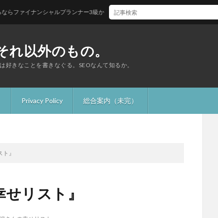
イナンシャルプランナー3級から！
それ以外のもの。
は好きなことを書きなぐる。SEOなんて知るか。
】
Privacy Policy
総合案内（未完）
スト』
幸せリスト』