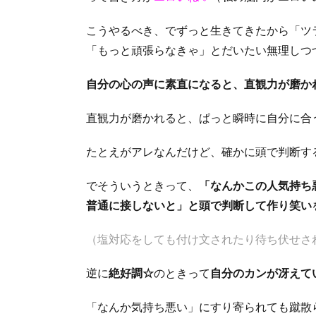
こうやるべき、でずっと生きてきたから「ツ
「もっと頑張らなきゃ」とだいたい無理しつ
自分の心の声に素直になると、直観力が磨か
直観力が磨かれると、ぱっと瞬時に自分に合
たとえがアレなんだけど、確かに頭で判断す
でそういうときって、
「なんかこの人気持ち
普通に接しないと」と頭で判断して作り笑い
（塩対応をしても付け文されたり待ち伏せさ
逆に
絶好調☆
のときって
自分のカンが冴えて
「なんか気持ち悪い」にすり寄られても蹴散