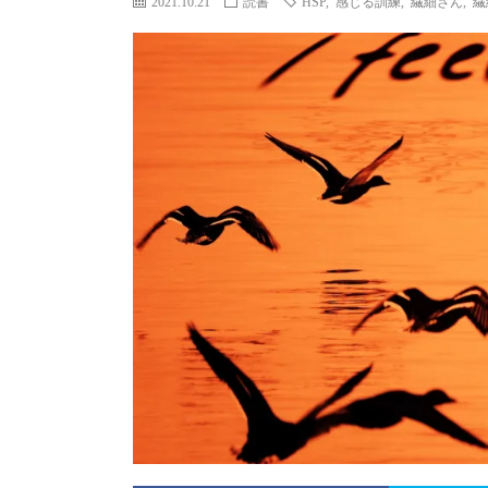
2021.10.21
読書
HSP
,
感じる訓練
,
繊細さん
,
繊