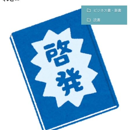
チ
案
ビジネス書・新書
ャ
内
読書
レ
（未
ン
完）
ジ
し
た
資
格