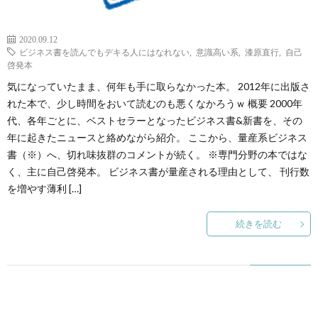
た
2020.09.12
ビジネス書を読んでもデキる人にはなれない
,
意識高い系
,
漆原直行
,
自己
啓発本
ち
気になっていたまま、何年も手に取らなかった本。 2012年に出版さ
れた本で、少し時間をおいて読むのも悪くなかろうｗ 概要 2000年
【ま
代、各年ごとに、ベストセラーとなったビジネス書&新書を、その
年に起きたニュースと絡めながら紹介。 ここから、量産系ビジネス
と
書（※）へ、切れ味抜群のコメントが続く。 ※専門分野の本ではな
く、主に自己啓発本。 ビジネス書が量産される理由として、 刊行数
め】
を増やす薄利 […]
続きを読む