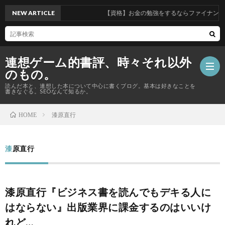
NEW ARTICLE
【資格】お金の勉強をするならファイナンシ
連想ゲーム的書評、時々それ以外
のもの。
読んだ本と、連想した本について中心に書くブログ。基本は好きなことを
書きなぐる。SEOなんて知るか。
漆原直行
HOME
【資
格
漆原直行
Priva
の
Polic
総
漆原直行『ビジネス書を読んでもデキる人に
話】
合
はならない』出版業界に課金するのはいいけ
れど…