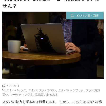
チ
案
せん？
ャ
内
ビジネス書・新書
レ
（未
ン
完）
ジ
し
た
2020.09.11
スターバックス
,
スタバ
,
スタバが怖い
,
スタバマックブック
,
スタバ意識
資
高い
,
マーケティング本
,
意識高いあるある
スタバの魅力を探る本は何冊もある。 しかし、こちらはスタバを敬
格