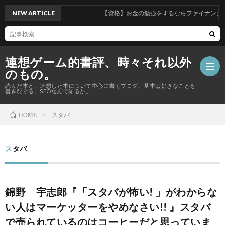
NEW ARTICLE
【資格】お金の勉強をするならファイナンシャ
連想ゲーム的書評、時々それ以外
のもの。
読んだ本と、連想した本について中心に書くブログ。基本は好きなことを
書きなぐる。SEOなんて知るか。
スタバ
HOME
【資
格
スタバ
Priva
の
Polic
総
錦野 宇志郎『「スタバが怖い! 」がわからな
話】
合
い人はマーケッターをやめなさい!! 』スタバ
で売られているのはコーヒーだと思っていま