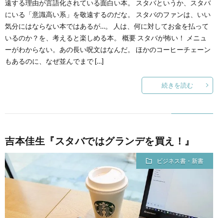
遠する理由が言語化されている面白い本。 スタバというか、スタバ
にいる「意識高い系」を敬遠するのだな。 スタバのファンは、いい
た
気分にはならない本ではあるが…。 人は、何に対してお金を払って
いるのか？を、考えると楽しめる本。 概要 スタバが怖い！ メニュ
ち
ーがわからない。あの長い呪文はなんだ。 ほかのコーヒーチェーン
もあるのに、なぜ並んでまで […]
【ま
続きを読む
と
め】
吉本佳生『スタバではグランデを買え！』
ビジネス書・新書