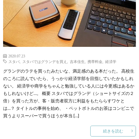
2020.07.23
スタバ
,
スタバではグランデを買え
,
吉本佳生
,
携帯料金
,
経済学
グランデのラテを買ったみたいな、満足感のある本だった。 高校生
のころに読んでいたら、うっかり経済学部を目指していたかもしれ
ない。 経済学や商学をちゃんと勉強している人には今更感はあるか
もしれないけど…。 概要 スタバではグランデ（ショートサイズの２
倍）を買った方が、客・販売者双方に利益をもたららすワケと
は…？ タイトルの事例を始め、 ・ペットボトルのお茶はコンビニで
買うよりスーパーで買うほうが本当 […]
続きを読む