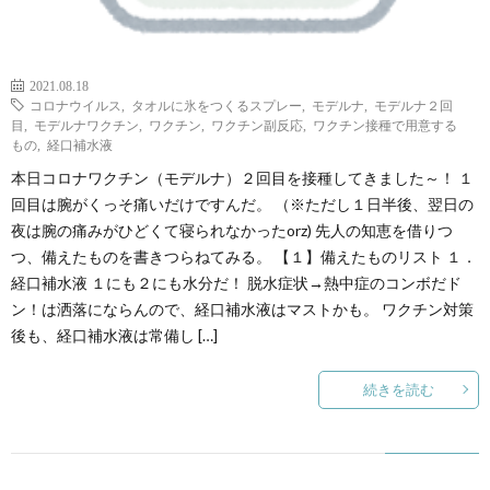
た
2021.08.18
コロナウイルス
,
タオルに氷をつくるスプレー
,
モデルナ
,
モデルナ２回
ち
目
,
モデルナワクチン
,
ワクチン
,
ワクチン副反応
,
ワクチン接種で用意する
もの
,
経口補水液
【ま
本日コロナワクチン（モデルナ）２回目を接種してきました～！ １
回目は腕がくっそ痛いだけですんだ。 （※ただし１日半後、翌日の
と
夜は腕の痛みがひどくて寝られなかったorz) 先人の知恵を借りつ
つ、備えたものを書きつらねてみる。 【１】備えたものリスト １．
経口補水液 １にも２にも水分だ！ 脱水症状→熱中症のコンボだド
め】
ン！は洒落にならんので、経口補水液はマストかも。 ワクチン対策
後も、経口補水液は常備し […]
続きを読む