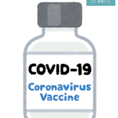
健康ネタ
チ
案
ャ
内
レ
（未
ン
完）
ジ
し
た
資
格