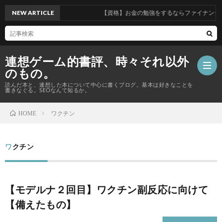
NEW ARTICLE
【資格】お金の勉強をするならファイナンシャ
連想ゲーム的書評、時々それ以外
のもの。
読んだ本と、連想した本について中心に書くブログ。基本は好きなことを
書きなぐる。SEOなんて知るか。
ワクチン
HOME
【資
格
ワクチン
Priva
の
Polic
総
【モデルナ２回目】ワクチン副反応に向けて
話】
合
【備えたもの】