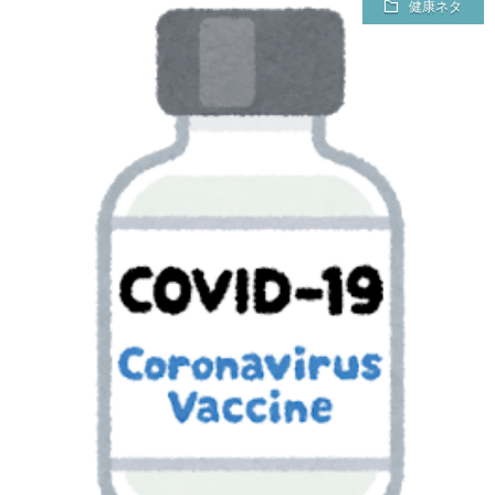
健康ネタ
チ
案
ャ
内
レ
（未
ン
完）
ジ
し
た
資
格