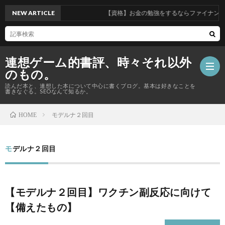
NEW ARTICLE
【資格】お金の勉強をするならファイナンシ
連想ゲーム的書評、時々それ以外
のもの。
読んだ本と、連想した本について中心に書くブログ。基本は好きなことを
書きなぐる。SEOなんて知るか。
モデルナ２回目
HOME
【資
格
モデルナ２回目
Priva
の
Polic
総
【モデルナ２回目】ワクチン副反応に向けて
話】
合
【備えたもの】