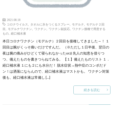
た
2021.08.18
コロナウイルス
,
タオルに氷をつくるスプレー
,
モデルナ
,
モデルナ２回
ち
目
,
モデルナワクチン
,
ワクチン
,
ワクチン副反応
,
ワクチン接種で用意する
もの
,
経口補水液
【ま
本日コロナワクチン（モデルナ）２回目を接種してきました～！ １
回目は腕がくっそ痛いだけですんだ。 （※ただし１日半後、翌日の
と
夜は腕の痛みがひどくて寝られなかったorz) 先人の知恵を借りつ
つ、備えたものを書きつらねてみる。 【１】備えたものリスト １．
経口補水液 １にも２にも水分だ！ 脱水症状→熱中症のコンボだド
め】
ン！は洒落にならんので、経口補水液はマストかも。 ワクチン対策
後も、経口補水液は常備し […]
続きを読む