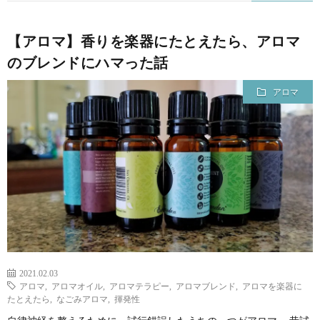
【アロマ】香りを楽器にたとえたら、アロマ
のブレンドにハマった話
アロマ
2021.02.03
アロマ
,
アロマオイル
,
アロマテラピー
,
アロマブレンド
,
アロマを楽器に
たとえたら
,
なごみアロマ
,
揮発性