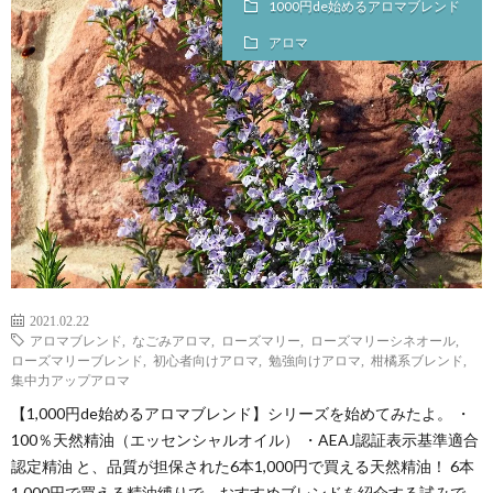
1000円de始めるアロマブレンド
チ
案
アロマ
ャ
内
レ
（未
ン
完）
ジ
し
2021.02.22
アロマブレンド
,
なごみアロマ
,
ローズマリー
,
ローズマリーシネオール
,
ローズマリーブレンド
,
初心者向けアロマ
,
勉強向けアロマ
,
柑橘系ブレンド
,
た
集中力アップアロマ
【1,000円de始めるアロマブレンド】シリーズを始めてみたよ。 ・
資
100％天然精油（エッセンシャルオイル） ・AEAJ認証表示基準適合
認定精油 と、品質が担保された6本1,000円で買える天然精油！ 6本
格
1,000円で買える精油縛りで、おすすめブレンドを紹介する試みで