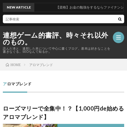
NEW ARTICLE
【資格】お金の勉強をするならファイナンシャル
連想ゲーム的書評、時々それ以外
のもの。
読んだ本と、連想した本について中心に書くブログ。基本は好きなことを
書きなぐる。SEOなんて知るか。
アロマブレンド
HOME
【資
格
アロマブレンド
Priva
の
Polic
総
ローズマリーで全集中！？【1,000円de始める
話】
合
アロマブレンド】