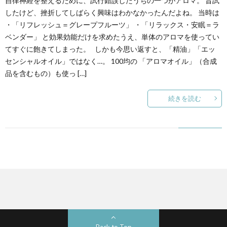
自律神経を整えるために、試行錯誤したうちの一つがアロマ。 昔試
したけど、挫折してしばらく興味はわかなかったんだよね。 当時は
・「リフレッシュ＝グレープフルーツ」 ・「リラックス・安眠＝ラ
ベンダー」 と効果効能だけを求めたうえ、単体のアロマを使ってい
てすぐに飽きてしまった。 しかも今思い返すと、「精油」「エッ
センシャルオイル」ではなく…。 100均の 「アロマオイル」（合成
品を含むもの）も使っ […]
続きを読む
Back to Top