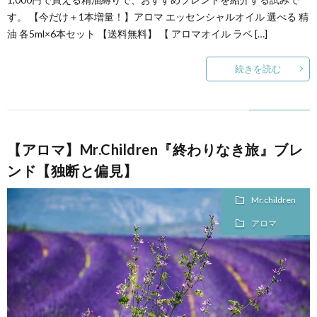
す。 【今だけ＋1本増量！】アロマ エッセンシャルオイル 選べる 精
た
油 各5ml×6本セット 【送料無料】 【 アロマオイル ラベ […]
続きを読む
ち
【ま
【アロマ】Mr.Children『終わりなき旅』ブレ
と
ンド【独断と偏見】
め】
Mr.children
アロマ