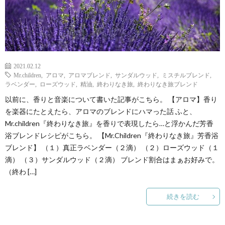
2021.02.12
Mr.children
,
アロマ
,
アロマブレンド
,
サンダルウッド
,
ミスチルブレンド
,
ラベンダー
,
ローズウッド
,
精油
,
終わりなき旅
,
終わりなき旅ブレンド
以前に、香りと音楽について書いた記事がこちら。 【アロマ】香り
を楽器にたとえたら、アロマのブレンドにハマった話 ふと、
Mr.children『終わりなき旅』を香りで表現したら…と浮かんだ芳香
浴ブレンドレシピがこちら。 【Mr.Children『終わりなき旅』芳香浴
ブレンド】 （１）真正ラベンダー（２滴） （２）ローズウッド（１
滴） （３）サンダルウッド（２滴） ブレンド割合はまぁお好みで。
（終わ […]
続きを読む