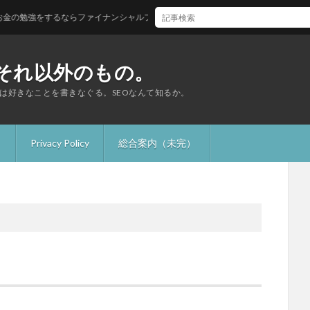
勉強をするならファイナンシャルプランナー3級から！
それ以外のもの。
は好きなことを書きなぐる。SEOなんて知るか。
】
Privacy Policy
総合案内（未完）