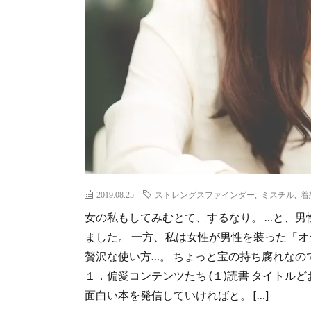
2019.08.25
ストレングスファインダー
,
ミスチル
,
着
女の私もしてみむとて、するなり。 …と、
ました。 一方、私は女性が男性を装った「オ
贅沢な使い方…。 ちょっと宝の持ち腐れな
１．偏愛コンテンツたち (１)読書 タイト
面白い本を発信していければと。 […]