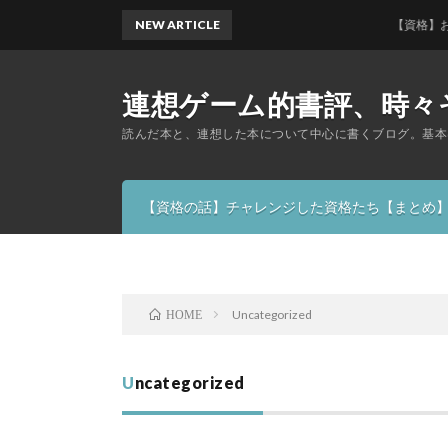
NEW ARTICLE
【資格】お金の
連想ゲーム的書評、時々
読んだ本と、連想した本について中心に書くブログ。基本
【資格の話】チャレンジした資格たち【まとめ
Uncategorized
HOME
Uncategorized