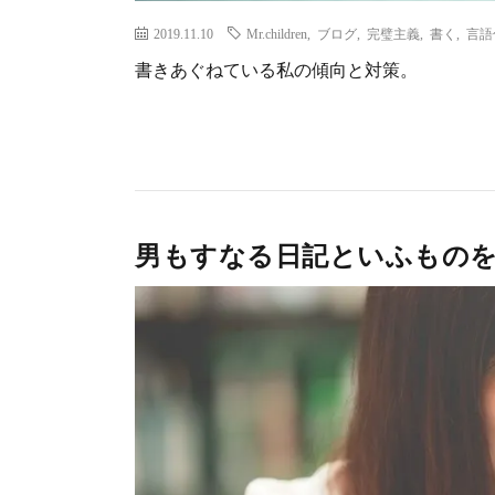
2019.11.10
Mr.children
,
ブログ
,
完璧主義
,
書く
,
言語
書きあぐねている私の傾向と対策。
男もすなる日記といふもの