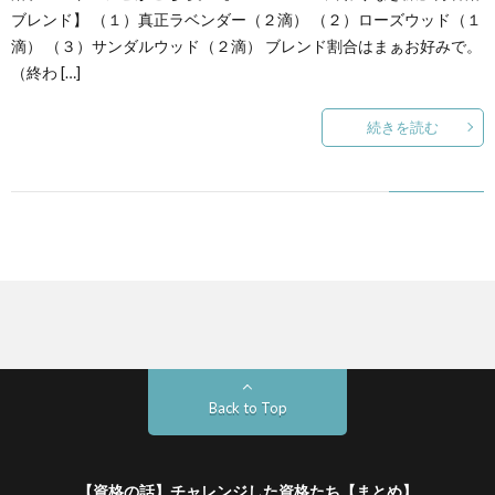
ブレンド】 （１）真正ラベンダー（２滴） （２）ローズウッド（１
滴） （３）サンダルウッド（２滴） ブレンド割合はまぁお好みで。
た
（終わ […]
ち
続きを読む
【ま
と
め】
Back to Top
【資格の話】チャレンジした資格たち【まとめ】