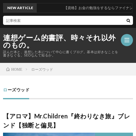
NEW ARTICLE
【資格】お金の勉強をするならファイナンシ
連想ゲーム的書評、時々それ以外
のもの。
読んだ本と、連想した本について中心に書くブログ。基本は好きなことを
書きなぐる。SEOなんて知るか。
ローズウッド
HOME
【資
格
ローズウッド
Priva
の
Polic
総
【アロマ】Mr.Children『終わりなき旅』ブレ
話】
合
ンド【独断と偏見】