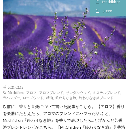
Mr.children
チ
案
アロマ
ャ
内
レ
（未
ン
完）
ジ
し
2021.02.12
Mr.children
,
アロマ
,
アロマブレンド
,
サンダルウッド
,
ミスチルブレンド
,
た
ラベンダー
,
ローズウッド
,
精油
,
終わりなき旅
,
終わりなき旅ブレンド
以前に、香りと音楽について書いた記事がこちら。 【アロマ】香り
資
を楽器にたとえたら、アロマのブレンドにハマった話 ふと、
Mr.children『終わりなき旅』を香りで表現したら…と浮かんだ芳香
格
浴ブレンドレシピがこちら。 【Mr.Children『終わりなき旅』芳香浴