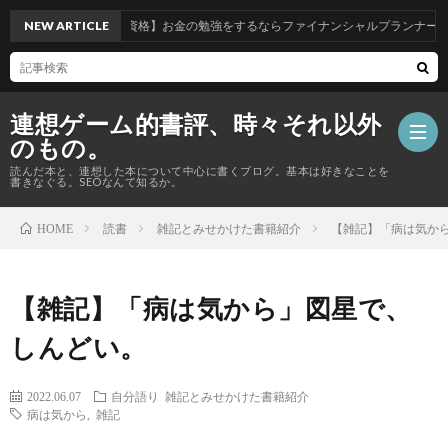
NEW ARTICLE
【資格】お金の勉強をするならファイナンシャルプランナー3級か
連想ゲーム的書評、時々それ以外
のもの。
読んだ本と、連想した本について中心に書くブログ。基本は好きなことを
書きなぐる。SEOなんて知るか。
読書
雑記とみせかけた書籍紹介
【雑記】「病は気か
HOME
【資
格
Priva
【雑記】「病は気から」図星で、
しんどい。
の
Polic
総
2022.06.07
自分語り
雑記とみせかけた書籍紹介
話】
合
病は気から
,
雑記