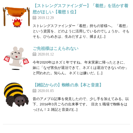
【ストレングスファインダー】「着想」を活かす着
想がほしい【着想１位】
2019.12.29
ストレングスファインダー「着想」持ちの皆様へ。 「着想」
という資質を、どのように活用しているのでしょうか。 そも
そも、ひらめきは、生みだすより、捕まえ[…]
ご先祖様はこえられない
2020.01.12
今年2020年はネズミ年ですね。 年末実家に帰ったときに、
妹に「なぜ害虫が退治できて、ネズミは退治できないのか」
と問われた。知らん。 ネズミは嫌いだ。[…]
【雑記からの】蜘蛛の糸【本と音楽】
2020.01.05
昔のアメブロ記事を発見したので、少し手を加えてみる。以
下、2016年3月ごろの出来事です。 目次 1. 職場で蜘蛛をは
っけん！ 2. 雑記と音楽の[…]