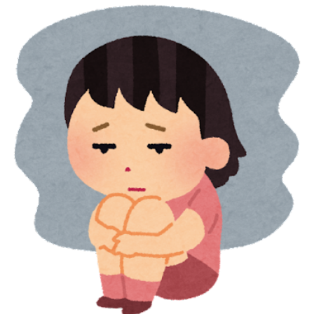
チ
案
ャ
内
レ
（未
ン
完）
ジ
し
た
資
格